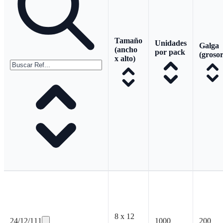
Tamaño
Unidades
Galga
(ancho
por pack
(grosor
x alto)
8 x 12
24/12/111
1000
200