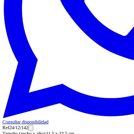
Consultar disponibilidad
Ref
24/12/142
Tamaño (ancho x alto)
:
11.5 x 33.5 cm