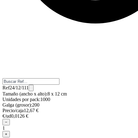
Ref
24/12/111
Tamaño (ancho x alto)
:
8 x 12 cm
Unidades por pack
:
1000
Galga (grosor)
:
200
Precio/caja
12,67 €
€/ud
0,0126 €
−
1
+