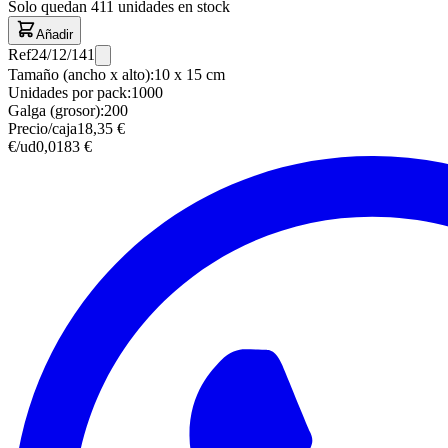
Solo quedan
411
unidades en stock
Añadir
Ref
24/12/141
Tamaño (ancho x alto)
:
10 x 15 cm
Unidades por pack
:
1000
Galga (grosor)
:
200
Precio/caja
18,35 €
€/ud
0,0183 €