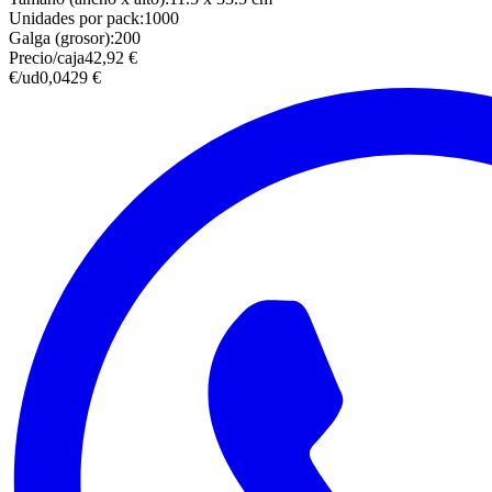
Unidades por pack
:
1000
Galga (grosor)
:
200
Precio/caja
42,92 €
€/ud
0,0429 €