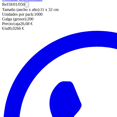
Ref
18/01/050
Tamaño (ancho x alto)
:
11 x 32 cm
Unidades por pack
:
1000
Galga (grosor)
:
200
Precio/caja
26,68 €
€/ud
0,0266 €